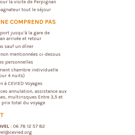
our la visite de Perpignan
gnateur tout le séjour
X NE COMPREND PAS
sport jusqu’à la gare de
an arrivée et retour
as sauf un dîner
 non mentionnées ci-dessus
s personnelles
ment
chambre individuelle
our 4 nuits
)
n à CEVIED Voyages
ces annulation, assistance aux
es, multirisques Entre 3,5 et
 prix total du voyage
T
AVEL
: 06 78 12 57 82
avel@cevied.org