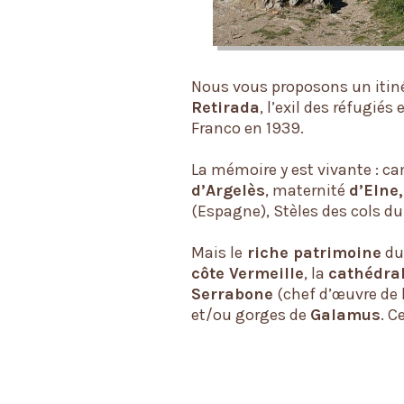
Nous vous proposons un itiné
Retirada
, l’exil des réfugié
Franco en 1939.
La mémoire y est vivante : c
d’Argelès
, maternité
d’Elne
(Espagne), Stèles des cols d
Mais le
riche patrimoine
d
côte Vermeille
, la
cathédra
Serrabone
(chef d’œuvre de 
et/ou gorges de
Galamus
. C