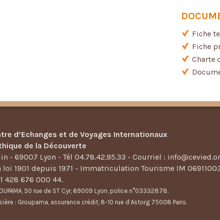
DOCUME
Fiche t
Fiche p
Charte 
Documen
tre d’Echanges et de Voyages Internationaux
thique de la Découverte
in - 69007 Lyon - Tél 04.78.42.95.33 - Courriel : info@cevied.o
n loi 1901 depuis 1971 - Immatriculation Tourisme IM 0691100
11 428 676 000 44.
UPAMA, 50 rue de ST Cyr, 69009 Lyon, police n°03332878.
cière : Groupama, assurance crédit, 8-10 rue d’Astorg 75008 Paris.