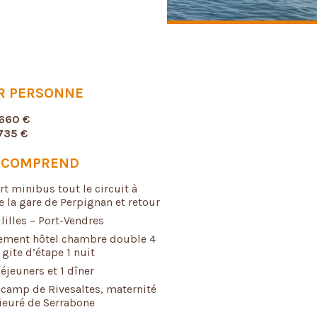
AR PERSONNE
660 €
735 €
X COMPREND
rt minibus tout le circuit à
e la gare de Perpignan et retour
lilles – Port-Vendres
ement hôtel chambre double 4
 gite d’étape 1 nuit
éjeuners et 1 dîner
 camp de Rivesaltes, maternité
rieuré de Serrabone