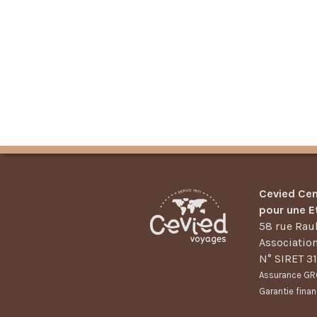
Cevied Cen
pour une E
58 rue Raul
Associatio
N° SIRET 3
Assurance GRO
Garantie finan