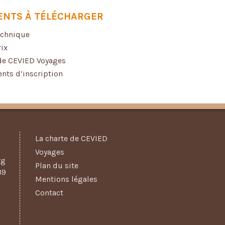
NTS À TÉLÉCHARGER
echnique
rix
de CEVIED Voyages
ts d’inscription
La charte de CEVIED
Voyages
rg
Plan du site
39
Mentions légales
Contact