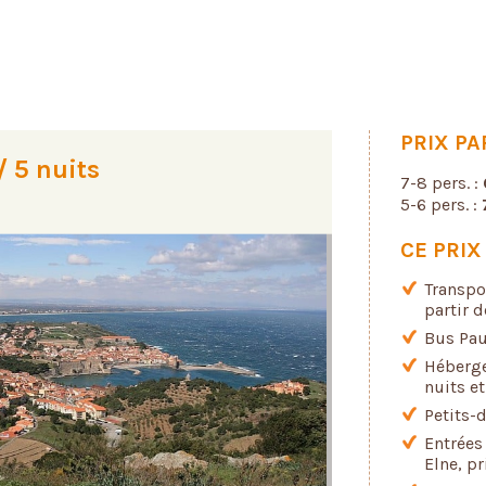
PRIX P
/ 5 nuits
7-8 pers. :
5-6 pers. :
CE PRI
Transpo
partir d
Bus Pau
Héberg
nuits et
Petits-d
Entrées
Elne, p