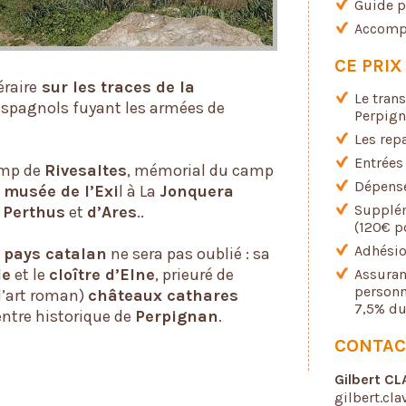
Guide p
Accompa
CE PRI
raire
sur les traces de la
Le tran
s espagnols fuyant les armées de
Perpign
Les rep
Entrées
amp de
Rivesaltes
, mémorial du camp
Dépense
, musée de l’Exi
l à La
Jonquera
Supplé
u
Perthus
et
d’Ares
..
(
120€
p
Adhésio
u
pays catalan
ne sera pas oublié : sa
le
et le
cloître d’Elne
, prieuré de
Assuran
personn
l’art roman)
châteaux cathares
7,5% du
entre historique de
Perpignan
.
CONTAC
Gilbert CL
gilbert.cl