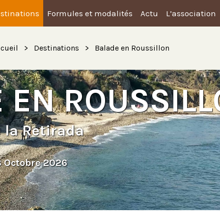
stinations
Formules et modalités
Actu
L’association
cueil
Destinations
Balade en Roussillon
 EN ROUSSIL
e la Retirada
8 Octobre 2026