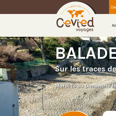
De
Ac
BALADE
Sur les traces d
Mardi 13 au Dimanche 1